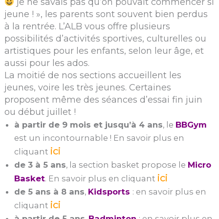
je ne savais pas qu’on pouvait commencer si
jeune ! », les parents sont souvent bien perdus
à la rentrée. L’ALB vous offre plusieurs
possibilités d’activités sportives, culturelles ou
artistiques pour les enfants, selon leur âge, et
aussi pour les ados.
La moitié de nos sections accueillent les
jeunes, voire les très jeunes. Certaines
proposent même des séances d’essai fin juin
ou début juillet !
à partir de 9 mois et jusqu’à 4 ans
, le
BBGym
est un incontournable ! En savoir plus en
ici
cliquant
de 3 à 5 ans
, la section basket propose le
Micro
ici
Basket
. En savoir plus en cliquant
de 5 ans à 8 ans
,
Kidsports
: en savoir plus en
ici
cliquant
à partir de 5 ans
,
Badminton
: en savoir plus en