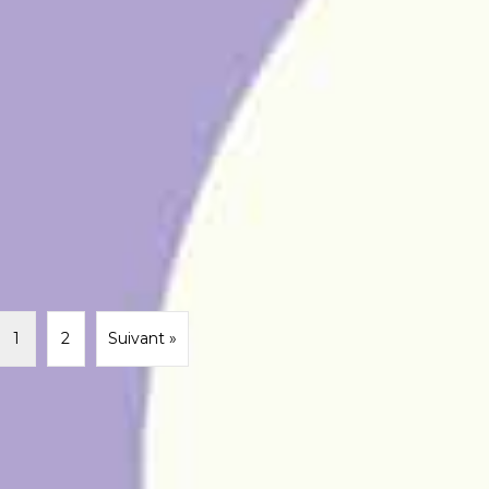
1
2
Suivant »