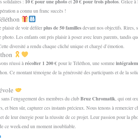
10 € pour une photo
20 € pour trois photos
s solidaires :
et
. Grâce à 
opération a connu un franc succès !
Téléthon
plus de 50 familles
plaisir de voir défiler
devant nos objectifs. Rires,
hoto. Les enfants ont pris plaisir à poser avec leurs parents, tandis qu
ette diversité a rendu chaque cliché unique et chargé d’émotion.
léthon
récolter 1 200 €
intégralem
vons réussi à
pour le Téléthon, une somme
hon. Ce montant témoigne de la générosité des participants et de la so
évole
Bruz Chromatik
le sans l’engagement des membres du club
, qui ont œ
ors, et bien sûr, capturer ces instants précieux. Nous tenons à remercier 
t de leur énergie pour la réussite de ce projet. Leur passion pour la pho
t de ce week-end un moment inoubliable.