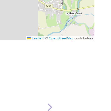
Leaflet
|
©
OpenStreetMap
contributors