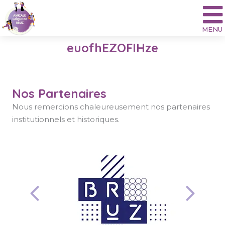
Aller
au
contenu
euofhEZOFIHze
Nos Partenaires
Nous remercions chaleureusement nos partenaires
institutionnels et historiques.