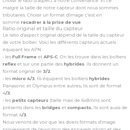
choisir le ratio d’aspect à notre convenance. Et ce
malgré la taille de notre capteur dont nous sommes
tributaires. Choisir un format d’image c’est en
somme
recadrer à la prise de vue
.
Ratio original et taille du capteur
Le ratio d’aspect original dépend de la taille du capteur
de votre boîtier. Voici les différents capteurs actuels
équipant les APN :
• les
Full Frame
et
APS-C
. On les trouve dans les boîtiers
reflex
et sur une partie des
hybrides
. Ils donnent un
format original de
3/2
.
• les
micro 4/3
. Ils équipent les boîtiers
hybrides
Panasonic et Olympus entre autres
.
Ils sont de format
4
/3
.
• les
petits capteurs
(taille maxi de 6x8mm) sont
présents dans les
bridges
et
compacts.
Ils sont aussi de
format 4
/3
.
Nous venons de voir que les divers formats d’image
proviennent de l’évolution des appareils photo et des